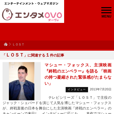
MENU
ＬＯＳＴ
ＬＯＳＴ
１
「
」に関連する
件の記事
マシュー・フォックス、主演映画
『終戦のエンペラー』を語る 「映画
の持つ凝縮された緊張感がたまらな
い」
2013年7月20日
インタビュー
テレビシリーズ「ＬＯＳＴ」で主役の
ジャック・シェパードを演じて人気を博したマシュー・フォックス
が、終戦直後の日本を舞台にした主演映画『終戦のエンペラー』の
キャンペーンで来日し、インタビューに応じた。 本作でマシュー