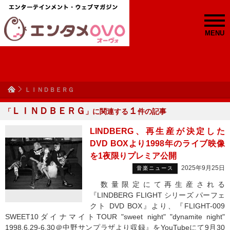
MENU
ＬＩＮＤＢＥＲＧ
ＬＩＮＤＢＥＲＧ
１
「
」に関連する
件の記事
LINDBERG、再生産が決定した
DVD BOXより1998年のライブ映像
を1夜限りプレミア公開
2025年9月25日
音楽ニュース
数量限定にて再生産される
『LINDBERG FLIGHT シリーズ パーフェ
クト DVD BOX』より、『FLIGHT-009
SWEET10ダイナマイトTOUR "sweet night" "dynamite night"
1998.6.29-6.30＠中野サンプラザより収録』をYouTubeにて9月30