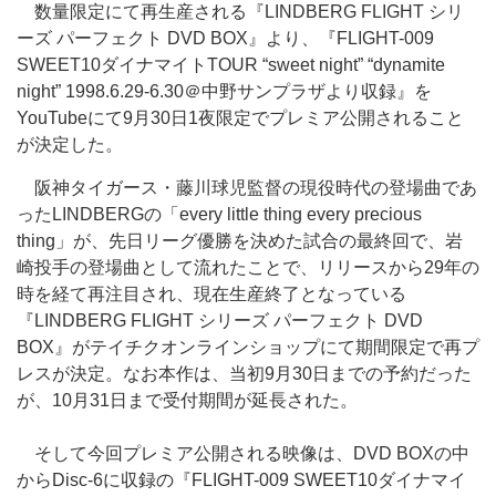
数量限定にて再生産される『LINDBERG FLIGHT シリ
ーズ パーフェクト DVD BOX』より、『FLIGHT-009
SWEET10ダイナマイトTOUR “sweet night” “dynamite
night” 1998.6.29-6.30＠中野サンプラザより収録』を
YouTubeにて9月30日1夜限定でプレミア公開されること
が決定した。
阪神タイガース・藤川球児監督の現役時代の登場曲であ
ったLINDBERGの「every little thing every precious
thing」が、先日リーグ優勝を決めた試合の最終回で、岩
崎投手の登場曲として流れたことで、リリースから29年の
時を経て再注目され、現在生産終了となっている
『LINDBERG FLIGHT シリーズ パーフェクト DVD
BOX』がテイチクオンラインショップにて期間限定で再プ
レスが決定。なお本作は、当初9月30日までの予約だった
が、10月31日まで受付期間が延長された。
そして今回プレミア公開される映像は、DVD BOXの中
からDisc-6に収録の『FLIGHT-009 SWEET10ダイナマイ