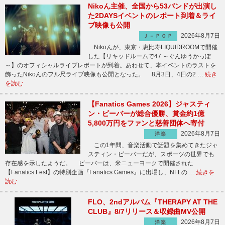
Nikoん主催、全国から53バンドが出演し
た2DAYSイベントのレポート到着＆ライ
ブ映像も公開
2026年8月7日
Ｊ－ＰＯＰ
Nikoんが、東京・恵比寿LIQUIDROOMで開催
した【リキッドルームで47 ～ぐんゆうかっぽ
～】のオフィシャルライブレポートが到着。あわせて、本イベントのラストを
飾ったNikoんのフル尺ライブ映像も公開となった。 8月3日、4日の2 …
続き
を読む
【Fanatics Games 2026】ジャスティ
ン・ビーバーが総合優勝、賞金約1億
5,800万円をファンと慈善団体へ寄付
2026年8月7日
洋楽
この1年間、音楽活動で話題を集めてきたジャ
スティン・ビーバーだが、スポーツの世界でも
存在感を示したようだ。 ビーバーは、米ニューヨークで開催された
【Fanatics Fest】の特別企画『Fanatics Games』に出場し、NFLの …
続きを
読む
FLO、2ndアルバム『THERAPY AT THE
CLUB』8/7リリース＆収録曲MV公開
2026年8月7日
洋楽