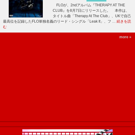
FLOが、2ndアルバム『THERAPY AT THE
CLUB』を8月7日にリリースした。 本作は、
タイトル曲「Therapy At The Club」、UKで自己
最高位を記録したFLO単独名義のリード・シングル「Leak It」、フ …
続きを読
む
more »