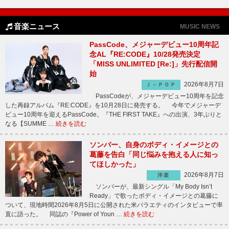
音楽ニュース
MUSIC NEWS
PassCode、メジャーデビュー10周年記
念AL『RE:CODE』10/28発売決定
「MISS UNLIMITED [Re:]」先行配信開
始
2026年8月7日
Ｊ－ＰＯＰ
PassCodeが、メジャーデビュー10周年を記念
した再録アルバム『RE:CODE』を10月28日に発売する。 今年でメジャーデ
ビュー10周年を迎えるPassCode。『THE FIRST TAKE』への出演、3年ぶりと
なる【SUMME …
続きを読む
ソンバー、自身のボディ・イメージとの
葛藤を告白「同じ悩みを抱える人に知っ
てほしかった」
2026年8月7日
洋楽
ソンバーが、最新シングル「My Body Isn’t
Ready」で歌ったボディ・イメージとの葛藤に
ついて、現地時間2026年8月5日に公開された米バラエティのインタビューで率
直に語った。 同誌の『Power of Youn …
続きを読む