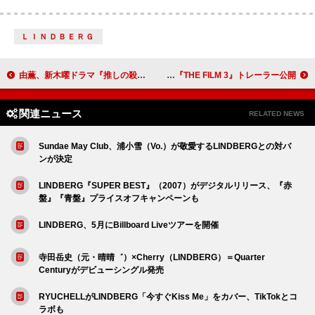
ＬＩＮＤＢＥＲＧ
由薫、新木曜ドラマ『推しの殺人』主題歌書き下ろし 自身のラジオ番組でフル音源を初OAへ
YOASOBI、ライブ映像作品集『THE FILM 3』トレーラー公開
関連ニュース
RELATED NEWS
Sundae May Club、浦小雪（Vo.）が敬愛するLINDBERGとの対バ
ンが決定
LINDBERG『SUPER BEST』（2007）がデジタルリリース、『赤
盤』『青盤』プライスオフキャンペーンも
LINDBERG、5月にBillboard Liveツアーを開催
寺田岳史（元・晴晴゛）×Cherry（LINDBERG）＝Quarter
Centuryがデビューシングル発売
RYUCHELLがLINDBERG「今すぐKiss Me」をカバー、TikTokとコ
ラボも