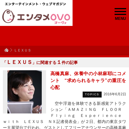
MENU
ＬＥＸＵＳ
ＬＥＸＵＳ
１
「
」に関連する
件の記事
高橋真麻、休養中の小林麻耶にコメ
ント “求められるキャラ”の重圧を
心配
2016年6月2日
TOPICS
空中浮遊を体験できる新感覚アトラク
ション「ＡＭＡＺＩＮＧ ＦＬＯＯＲ
Ｆｌｙｉｎｇ Ｅｘｐｅｒｉｅｎｃｅ
ｗｉｔｈ ＬＥＸＵＳ ＮＸ記者発表会」が２日、都内の東京タワ
ー大展望台で行われ、ゲストとしてフリーアナウンサーの高橋真麻