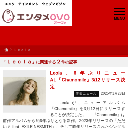
MENU
Ｌｅｏｌａ
Ｌｅｏｌａ
２
「
」に関連する
件の記事
Leola、6年ぶりニュー
AL『Chamomile』3/12リリース決
定
2025年1月23日
音楽ニュース
Leolaが、ニューアルバム
『Chamomile』を3月12日にリリースす
ることが決定した。 『Chamomile』は
前作アルバムから約6年ぶりとなる新作。2023年リリースの「ただ
いま feat. EXILE NESMITH」、そして昨年リリースされたシングル