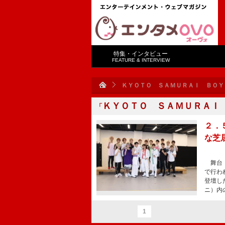
特集・インタビュー
FEATURE & INTERVIEW
ＫＹＯＴＯ ＳＡＭＵＲＡＩ ＢＯＹ
ＫＹＯＴＯ ＳＡＭＵＲＡＩ
「
２．
な芝
舞台「
で行わ
登壇し
ニ）内
1