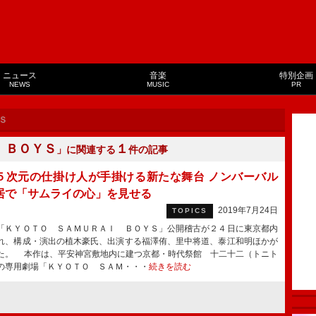
ニュース
音楽
特別企画
NEWS
MUSIC
PR
Ｓ
 ＢＯＹＳ
１
」に関連する
件の記事
５次元の仕掛け人が手掛ける新たな舞台 ノンバーバル
居で「サムライの心」を見せる
2019年7月24日
TOPICS
ＫＹＯＴＯ ＳＡＭＵＲＡＩ ＢＯＹＳ」公開稽古が２４日に東京都内
れ、構成・演出の植木豪氏、出演する福澤侑、里中将道、泰江和明ほかが
た。 本作は、平安神宮敷地内に建つ京都・時代祭館 十二十二（トニト
の専用劇場「ＫＹＯＴＯ ＳＡＭ・・・
続きを読む