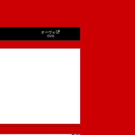
オーヴォ
OVO