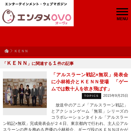
MENU
ＫＥＮＮ
ＫＥＮＮ
１
「
」に関連する
件の記事
「アルスラーン戦記×無双」発表会
に小林裕介とＫＥＮＮ登場 「ゲー
ムでは数十人を吹き飛ばす」
2015年9月25日
TOPICS
放送中のアニメ「アルスラーン戦記」
とアクションゲーム「無双」シリーズの
コラボレーションタイトル「アルスラー
ン戦記×無双」完成発表会が２４日、東京都内で行われ、主人公アル
スラーンの声を務める声優の小林裕介、ギーヴ役のＫＥＮＮほかが