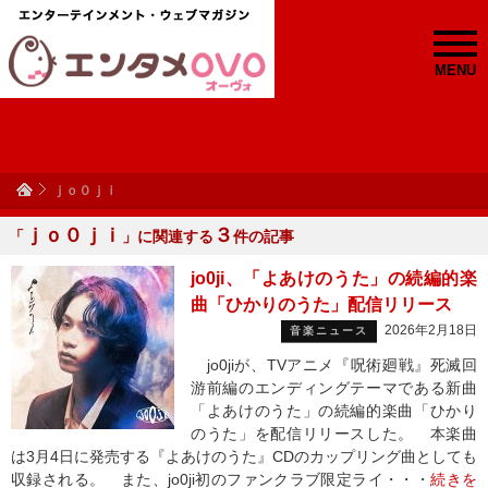
MENU
ｊｏ０ｊｉ
ｊｏ０ｊｉ
３
「
」に関連する
件の記事
jo0ji、「よあけのうた」の続編的楽
曲「ひかりのうた」配信リリース
2026年2月18日
音楽ニュース
jo0jiが、TVアニメ『呪術廻戦』死滅回
游前編のエンディングテーマである新曲
「よあけのうた」の続編的楽曲「ひかり
のうた」を配信リリースした。 本楽曲
は3月4日に発売する『よあけのうた』CDのカップリング曲としても
収録される。 また、jo0ji初のファンクラブ限定ライ・・・
続きを