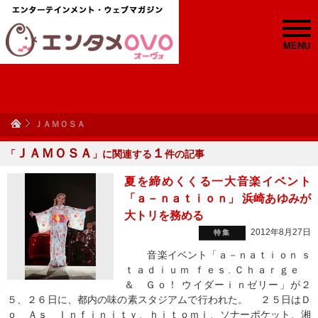
MENU
ＪＡＭＯＳＡ
ＪＡＭＯＳＡ
１
「
」に関連する
件の記事
夏を締めくくる一大音楽イベント
「ａ－ｎａｔｉｏｎ」 浜崎あゆみが
大トリを務める
2012年8月27日
特集
音楽イベント「ａ－ｎａｔｉｏｎ ｓ
ｔａｄｉｕｍ ｆｅｓ. Ｃｈａｒｇｅ
＆ Ｇｏ！ ウイダーｉｎゼリー」が２
５、２６日に、都内の味の素スタジアムで行われた。 ２５日はＤ
ｏ Ａｓ Ｉｎｆｉｎｉｔｙ、ｈｉｔｏｍｉ、ソナーポケット、湘