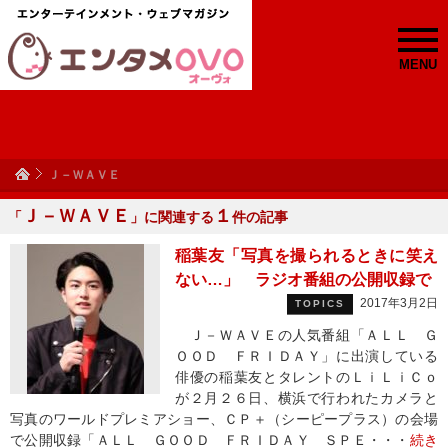
MENU
Ｊ－ＷＡＶＥ
Ｊ－ＷＡＶＥ
１
「
」に関連する
件の記事
稲葉友「写真を撮られるときに笑え
ない…」 ラジオ番組の公開収録で
2017年3月2日
TOPICS
Ｊ－ＷＡＶＥの人気番組「ＡＬＬ Ｇ
ＯＯＤ ＦＲＩＤＡＹ」に出演している
俳優の稲葉友とタレントのＬｉＬｉＣｏ
が２月２６日、横浜で行われたカメラと
写真のワールドプレミアショー、ＣＰ＋（シーピープラス）の会場
で公開収録「ＡＬＬ ＧＯＯＤ ＦＲＩＤＡＹ ＳＰＥ・・・
続き