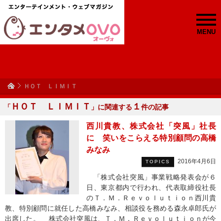
MENU
ＨＯＴ ＬＩＭＩＴ
ＨＯＴ ＬＩＭＩＴ
１
「
」に関連する
件の記事
西川貴教、株式会社「突風」社長
に 笑いをこらえる特別顧問の高橋
みなみ
2016年4月6日
TOPICS
「株式会社突風」事業戦略発表会が６
日、東京都内で行われ、代表取締役社長
のＴ．Ｍ．Ｒｅｖｏｌｕｔｉｏｎ西川貴
教、特別顧問に就任した高橋みなみ、相談役を務める森永卓郎氏が
出席した。 株式会社突風は、Ｔ．Ｍ．Ｒｅｖｏｌｕｔｉｏｎが今