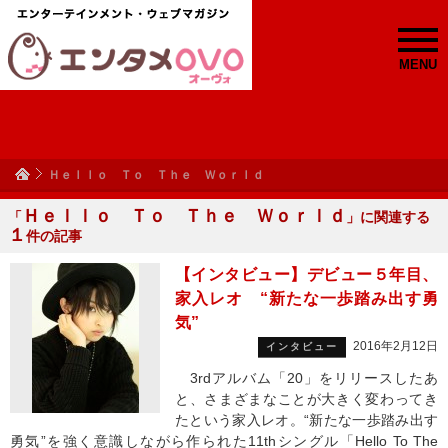
MENU
Ｈｅｌｌｏ Ｔｏ Ｔｈｅ Ｗｏｒｌｄ
Ｈｅｌｌｏ Ｔｏ Ｔｈｅ Ｗｏｒｌｄ
「
」に関連する
１
件の記事
【インタビュー】デビュー５年目、
家入レオ “新たな一歩踏み出す勇
気”
2016年2月12日
インタビュー
3rdアルバム「20」をリリースしたあ
と、さまざまなことが大きく変わってき
たという家入レオ。“新たな一歩踏み出す
勇気”を強く意識しながら作られた11thシングル「Hello To The