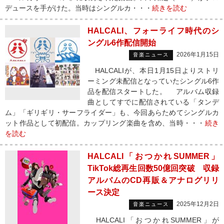
デュースを手がけた。当時はシングルカ・・・
続きを読む
HALCALI、フォーライフ時代のシ
ングル6作配信開始
2026年1月15日
音楽ニュース
HALCALIが、本日1月15日よりストリ
ーミング未配信となっていたシングル6作
品を配信スタートした。 アルバム収録
曲としてすでに配信されている「タンデ
ム」「ギリギリ・サーフライダー」も、今回あらためてシングルカ
ット作品として初配信。カップリング楽曲を含め、当時・・・
続き
を読む
HALCALI「おつかれSUMMER」
TikTok総再生回数50億回突破 収録
アルバムのCD再販＆アナログリリ
ース決定
2025年12月2日
音楽ニュース
HALCALI「おつかれSUMMER」が