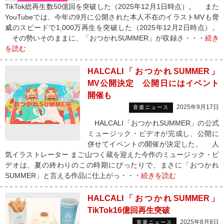
TikTok総再生数50億回を突破した（2025年12月1日時点）。 また
YouTubeでは、今年の9月に公開された本人不在のイラストMVも脅
威のスピードで1,000万再生を突破した（2025年12月2日時点）。
その勢いそのままに、「おつかれSUMMER」が収録さ・・・
続き
を読む
HALCALI「おつかれSUMMER」
MV公開決定 公開日にはイベント
開催も
2025年9月17日
音楽ニュース
HALCALI「おつかれSUMMER」の公式
ミュージック・ビデオが完成し、公開に
併せてイベントの開催が決定した。 人
気イラストレーター まご山つく蔵を迎えた今作のミュージック・ビ
デオは、夏の終わりのこの時期にぴったりで、まさに「おつかれ
SUMMER」と言える作品に仕上がっ・・・
続きを読む
HALCALI「おつかれSUMMER」
TikTok16億回再生突破
2025年8月8日
音楽ニュース