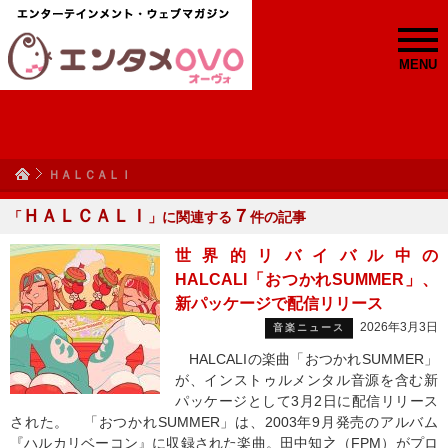
MENU
ＨＡＬＣＡＬＩ
ＨＡＬＣＡＬＩ
７
「
」に関連する
件の記事
世界的リバイバル中の
HALCALI「おつかれSUMMER」、
新パッケージで配信リリース
2026年3月3日
音楽ニュース
HALCALIの楽曲「おつかれSUMMER」
が、インストゥルメンタル音源を含む新
パッケージとして3月2日に配信リリース
された。 「おつかれSUMMER」は、2003年9月発売のアルバム
『ハルカリベーコン』に収録された楽曲。田中知之（FPM）がプロ