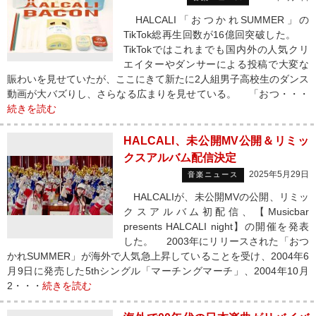
HALCALI「おつかれSUMMER」の
TikTok総再生回数が16億回突破した。
TikTokではこれまでも国内外の人気クリ
エイターやダンサーによる投稿で大変な
賑わいを見せていたが、ここにきて新たに2人組男子高校生のダンス
動画が大バズりし、さらなる広まりを見せている。 「おつ・・・
続きを読む
HALCALI、未公開MV公開＆リミッ
クスアルバム配信決定
2025年5月29日
音楽ニュース
HALCALIが、未公開MVの公開、リミッ
クスアルバム初配信、【Musicbar
presents HALCALI night】の開催を発表
した。 2003年にリリースされた「おつ
かれSUMMER」が海外で人気急上昇していることを受け、2004年6
月9日に発売した5thシングル「マーチングマーチ」、2004年10月
2・・・
続きを読む