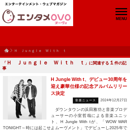
MENU
Ｈ Ｊｕｎｇｌｅ Ｗｉｔｈ ｔ
Ｈ Ｊｕｎｇｌｅ Ｗｉｔｈ ｔ
１
「
」に関連する
件の記
事
H Jungle With t、デビュー30周年を
迎え豪華仕様の記念アルバムリリー
ス決定
2024年12月27日
音楽ニュース
ダウンタウンの浜田雅功と音楽プロデ
ューサーの小室哲哉による音楽ユニッ
ト、H Jungle With tが、「WOW WAR
TONIGHT～時には起こせよムーヴメント」でデビューし2025年で