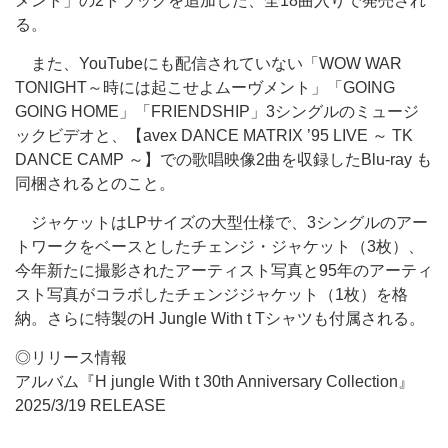
メント」の2トラックを追加した、全18曲入りで発売され
る。
また、YouTubeにも配信されていない「WOW WAR
TONIGHT～時には起こせよムーヴメント」「GOING
GOING HOME」「FRIENDSHIP」3シングルのミュージ
ックビデオと、【avex DANCE MATRIX ’95 LIVE ～ TK
DANCE CAMP ～】での歌唱映像2曲を収録したBlu-ray も
同梱されるとのこと。
ジャケットはLPサイズの大型仕様で、3シングルのアー
トワークをベースとしたチェンジ・ジャケット（3枚）、
今年新たに撮影されたアーティスト写真と95年のアーティ
スト写真がコラボしたチェンジジャケット（1枚）を格
納。さらに特製のH Jungle With t Tシャツも付属される。
◎リリース情報
アルバム『H jungle With t 30th Anniversary Collection』
2025/3/19 RELEASE