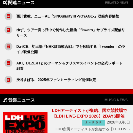
関連ニュース
RELATED NEWS
西川貴教、ニューAL『SINGularity III -VOYAGE-』収録内容解禁
ゆず、ツアー真っ只中で制作した新曲「flowers」サプライズ配信リ
リース
Da-iCE、初出場『NHK紅白歌合戦』でも歌唱する「I wonder」のラ
イブ映像公開
AKi、DEZERTとのツーマン＆クリスマスイベントの公式レポート
到着
渋谷すばる、2025年ファンミーティング開催決定
音楽ニュース
MUSIC NEWS
LDHアーティストが集結、国立競技場で
【LDH LIVE-EXPO 2026】2DAYS開催
2026年8月6日
Ｊ－ＰＯＰ
LDH所属アーティストが集結する【LDH LIVE-