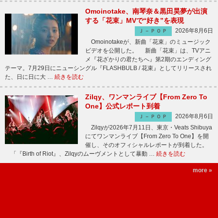
Omoinotake、南琴奈＆黒田昊夢が出演
する「花束」MVで“好き”を表現
2026年8月6日
Ｊ－ＰＯＰ
Omoinotakeが、新曲「花束」のミュージック
ビデオを公開した。 新曲「花束」は、TVアニ
メ『花ざかりの君たちへ』第2期のエンディング
テーマ。7月29日にニューシングル『FLASHBULB / 花束』としてリリースされ
た、日に日に大 …
続きを読む
Zilqy、ワンマンライブ【From Zero To
One】公式レポート到着
2026年8月6日
Ｊ－ＰＯＰ
Zilqyが2026年7月11日、東京・Veats Shibuya
にてワンマンライブ【From Zero To One】を開
催し、そのオフィシャルレポートが到着した。
「『Birth of Riot』、Zilqyのムーヴメントとして暴動 …
続きを読む
more »