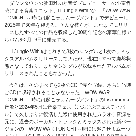
ダウンタウンの浜田雅功と音楽プロデューサーの小室哲
哉による音楽ユニット、H Jungle With tが、「WOW WAR
TONIGHT～時には起こせよムーヴメント」でデビューし
2025年で30年を迎える。そんな彼らが、これまでにリリ
ースしたすべての作品を収録した30周年記念の豪華仕様ア
ルバムを3月19日に発売する。
H Jungle With tはこれまで3枚のシングルと1枚のリミッ
クスアルバムをリリースしてきたが、現在はすべて廃盤状
態となっており、また全シングルが収録されたアルバムが
リリースされたこともなかった。
今作は、そのすべてを2枚のCDで完全収録。さらに当時
はCDに収録されることがなかった「WOW WAR
TONIGHT～時には起こせよムーヴメント」のInstrumental
音源と2024年5月に音楽フェス【ごふごぶフェスティバ
ル】で久しぶりに復活した際に使用されたカラオケ音源を
元に、過去のボーカル・トラックとミックスされた新バー
ジョンの「WOW WAR TONIGHT～時には起こせよムーヴ