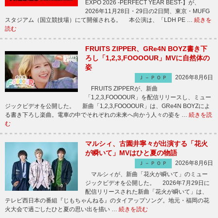
EXPO 2026 -PERFECT YEAR BEST-】が、
2026年11月28日・29日の2日間、東京・MUFG
スタジアム（国立競技場）にて開催される。 本公演は、「LDH PE …
続きを
読む
FRUITS ZIPPER、GRe4N BOYZ書き下
ろし「1,2,3,FOOOOUR」MVに自然体の
姿
2026年8月6日
Ｊ－ＰＯＰ
FRUITS ZIPPERが、新曲
「1,2,3,FOOOOUR」を配信リリースし、ミュー
ジックビデオを公開した。 新曲「1,2,3,FOOOOUR」は、GRe4N BOYZによ
る書き下ろし楽曲。電車の中でそれぞれの未来へ向かう人々の姿を …
続きを読
む
マルシィ、古園井寧々が出演する「花火
が瞬いて」MVはひと夏の物語
2026年8月6日
Ｊ－ＰＯＰ
マルシィが、新曲「花火が瞬いて」のミュー
ジックビデオを公開した。 2026年7月29日に
配信リリースされた新曲「花火が瞬いて」は、
テレビ西日本の番組『じもちゃんねる』のタイアップソング。地元・福岡の花
火大会で過ごしたひと夏の思い出を描い …
続きを読む