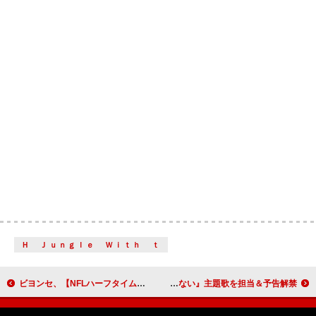
Ｈ Ｊｕｎｇｌｅ Ｗｉｔｈ ｔ
ビヨンセ、【NFLハーフタイム・ショー】がNetflix特別番組として配信決定
清水美依紗、ドラマ『家政婦クロミは腐った家族を許さない』主題歌を担当＆予告解禁