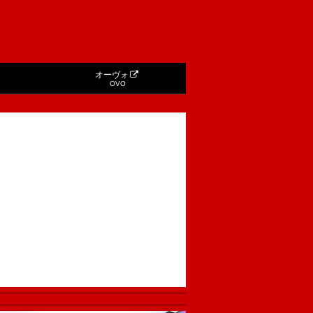
オーヴォ
OVO