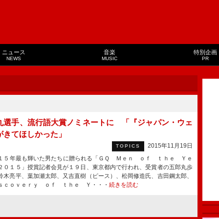
ニュース
音楽
特別企画
NEWS
MUSIC
PR
丸選手、流行語大賞ノミネートに 「『ジャパン・ウェ
がきてほしかった」
2015年11月19日
TOPICS
５年最も輝いた男たちに贈られる「ＧＱ Ｍｅｎ ｏｆ ｔｈｅ Ｙｅ
２０１５」授賞記者会見が１９日、東京都内で行われ、受賞者の五郎丸歩
鈴木亮平、葉加瀬太郎、又吉直樹（ピース）、松岡修造氏、吉田鋼太郎、
ｓｃｏｖｅｒｙ ｏｆ ｔｈｅ Ｙ・・・
続きを読む