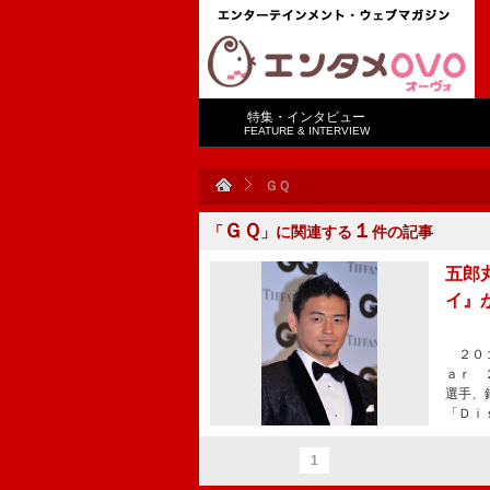
特集・インタビュー
FEATURE & INTERVIEW
ＧＱ
ＧＱ
１
「
」に関連する
件の記事
五郎
イ』
２０１
ａｒ 
選手、
「Ｄｉ
1