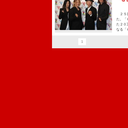
２５日
た。「
た２０
なる「
1