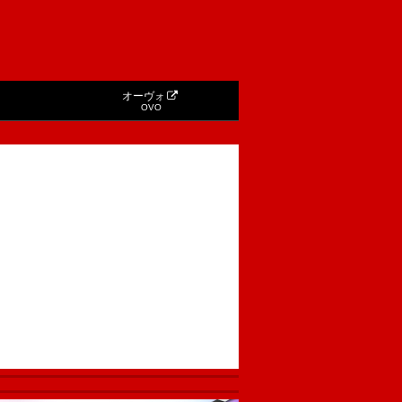
オーヴォ
OVO