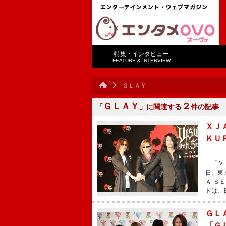
特集・インタビュー
FEATURE & INTERVIEW
ＧＬＡＹ
ＧＬＡＹ
２
「
」に関連する
件の記事
ＸＪ
ＫＵ
「ＶＩ
日、東
Ａ Ｓ
トは、
ＧＬ
「Ｇ