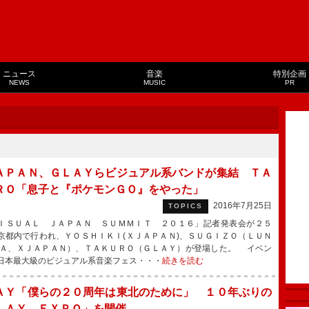
ニュース
音楽
特別企画
NEWS
MUSIC
PR
ＡＰＡＮ、ＧＬＡＹらビジュアル系バンドが集結 ＴＡ
ＲＯ「息子と『ポケモンＧＯ』をやった」
2016年7月25日
TOPICS
ＳＵＡＬ ＪＡＰＡＮ ＳＵＭＭＩＴ ２０１６」記者発表会が２５
京都内で行われ、ＹＯＳＨＩＫＩ(ＸＪＡＰＡＮ)、ＳＵＧＩＺＯ（ＬＵＮ
ＥＡ、ＸＪＡＰＡＮ）、ＴＡＫＵＲＯ（ＧＬＡＹ）が登場した。 イベン
日本最大級のビジュアル系音楽フェス・・・
続きを読む
ＡＹ「僕らの２０周年は東北のために」 １０年ぶりの
ＬＡＹ ＥＸＰＯ」を開催