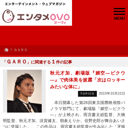
MENU
ＧＡＲＯ
ＧＡＲＯ
１
「
」に関連する
件の記事
秋元才加、劇場版『媚空―ビクウ
―』で肉体美を披露「次はロッキー
みたいな体に」
2015年10月22日
TOPICS
本日開幕した第28回東京国際映画祭パ
ノラマ部門にて、劇場版『媚空―ビクウ
―』が上映され、雨宮慶太総監督、大橋
明監督、秋元才加、須賀健太、朝倉えりか、佐野史郎が舞台あいさ
つに登場した。 この作品は、雨宮慶太総監督が生み出した「牙狼