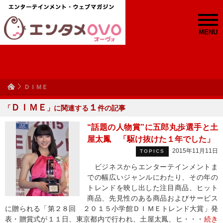
MENU
ＤＩＭＥ
ＤＩＭＥ
１
「
」に関連する
件の記事
“話題の人物賞”に五郎丸歩選手と土
屋太鳳 「駆け抜けた１年でした」
2015年11月11日
TOPICS
ビジネスからエンターテインメントま
での幅広いジャンルにわたり、その年の
トレンドを映し出した注目商品、ヒット
商品、先見性のある商品およびサービス
に贈られる「第２８回 ２０１５小学館ＤＩＭＥトレンド大賞」発
表・贈賞式が１１日、東京都内で行われ、土屋太鳳、ヒ・・・
続き