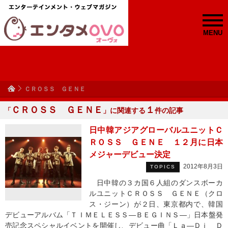
MENU
ＣＲＯＳＳ ＧＥＮＥ
ＣＲＯＳＳ ＧＥＮＥ
１
「
」に関連する
件の記事
日中韓アジアグローバルユニットＣ
ＲＯＳＳ ＧＥＮＥ １２月に日本
メジャーデビュー決定
2012年8月3日
TOPICS
日中韓の３カ国６人組のダンスボーカ
ルユニットＣＲＯＳＳ ＧＥＮＥ（クロ
ス・ジーン）が２日、東京都内で、韓国
デビューアルバム「ＴＩＭＥＬＥＳＳ―ＢＥＧＩＮＳ―」日本盤発
売記念スペシャルイベントを開催し、デビュー曲「Ｌａ―Ｄｉ Ｄ