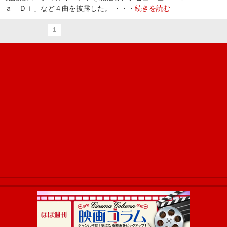
ａ―Ｄｉ」など４曲を披露した。 ・・・
続きを読む
1