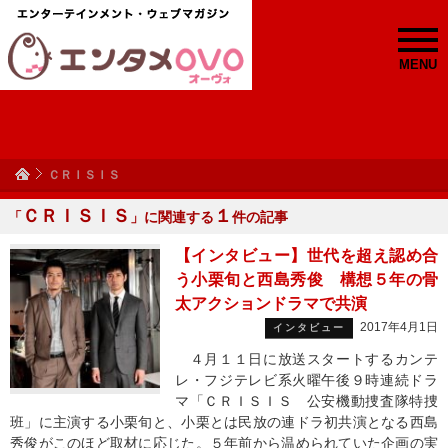
MENU
ＣＲＩＳＩＳ
ＣＲＩＳＩＳ
１
「
」に関連する
件の記事
【インタビュー】世代を超え認め合
う小栗旬と西島秀俊 構想５年の骨
太アクションドラマで共演
2017年4月1日
インタビュー
４月１１日に放送スタートするカンテ
レ・フジテレビ系火曜午後９時連続ドラ
マ「ＣＲＩＳＩＳ 公安機動捜査隊特捜
班」に主演する小栗旬と、小栗とは民放の連ドラ初共演となる西島
秀俊がこのほど取材に応じた。５年前から温められていた企画の実