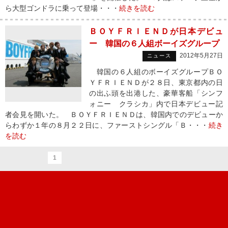
ら大型ゴンドラに乗って登場・・・
続きを読む
ＢＯＹＦＲＩＥＮＤが日本デビュ
ー 韓国の６人組ボーイズグループ
2012年5月27日
ニュース
韓国の６人組のボーイズグループＢＯ
ＹＦＲＩＥＮＤが２８日、東京都内の日
の出ふ頭を出港した、豪華客船「シンフ
ォニー クラシカ」内で日本デビュー記
者会見を開いた。 ＢＯＹＦＲＩＥＮＤは、韓国内でのデビューか
らわずか１年の８月２２日に、ファーストシングル「Ｂ・・・
続き
を読む
1