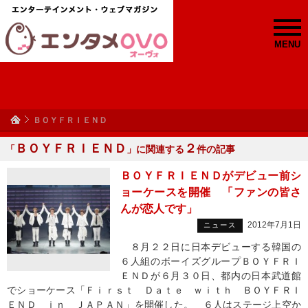
MENU
ＢＯＹＦＲＩＥＮＤ
ＢＯＹＦＲＩＥＮＤ
２
「
」に関連する
件の記事
ＢＯＹＦＲＩＥＮＤがデビュー前シ
ョーケースを開催 「ファンの皆さ
んが恋人です」
2012年7月1日
ニュース
８月２２日に日本デビューする韓国の
６人組のボーイズグループＢＯＹＦＲＩ
ＥＮＤが６月３０日、都内の日本武道館
でショーケース「Ｆｉｒｓｔ Ｄａｔｅ ｗｉｔｈ ＢＯＹＦＲＩ
ＥＮＤ ｉｎ ＪＡＰＡＮ」を開催した。 ６人はステージ上空か