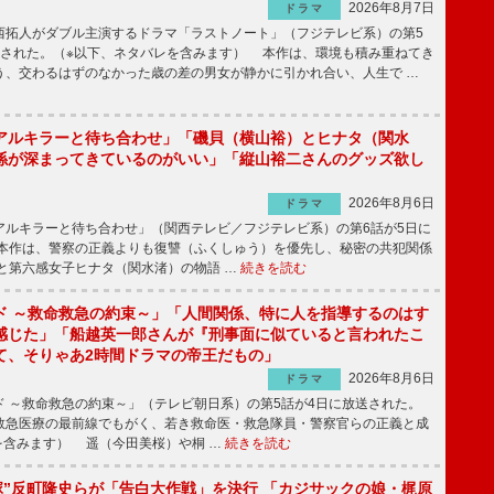
2026年8月7日
ドラマ
拓人がダブル主演するドラマ「ラストノート」（フジテレビ系）の第5
送された。（※以下、ネタバレを含みます） 本作は、環境も積み重ねてき
う、交わるはずのなかった歳の差の男女が静かに引かれ合い、人生で …
アルキラーと待ち合わせ」「磯貝（横山裕）とヒナタ（関水
係が深まってきているのがいい」「縦山裕二さんのグッズ欲し
2026年8月6日
ドラマ
ルキラーと待ち合わせ」（関西テレビ／フジテレビ系）の第6話が5日に
本作は、警察の正義よりも復讐（ふくしゅう）を優先し、秘密の共犯関係
と第六感女子ヒナタ（関水渚）の物語 …
続きを読む
ド ～救命救急の約束～」「人間関係、特に人を指導するのはす
感じた」「船越英一郎さんが『刑事面に似ていると言われたこ
て、そりゃあ2時間ドラマの帝王だもの」
2026年8月6日
ドラマ
 ～救命救急の約束～」（テレビ朝日系）の第5話が4日に放送された。
急医療の最前線でもがく、若き救命医・救急隊員・警察官らの正義と成
を含みます） 遥（今田美桜）や桐 …
続きを読む
鬼塚”反町隆史らが「告白大作戦」を決行 「カジサックの娘・梶原