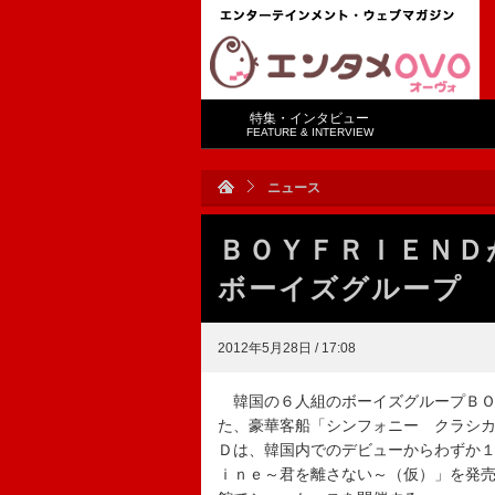
特集・インタビュー
FEATURE & INTERVIEW
ニュース
ＢＯＹＦＲＩＥＮＤ
ボーイズグループ
2012年5月28日 / 17:08
韓国の６人組のボーイズグループＢＯ
た、豪華客船「シンフォニー クラシ
Ｄは、韓国内でのデビューからわずか
ｉｎｅ～君を離さない～（仮）」を発