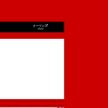
オーヴォ
OVO