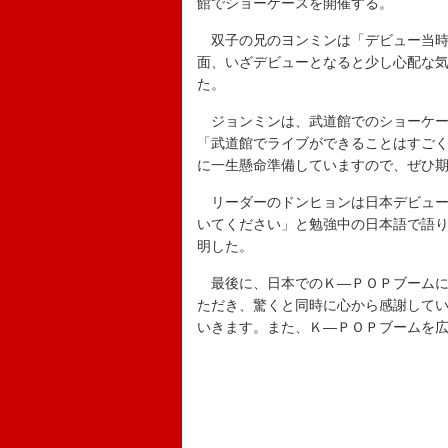
館でショーケースを開催する。
双子の兄のヨンミンは「デビュー当時
面、いざデビューとなると少し心配な
た。
ジョンミンは、武道館でのショーケー
「武道館でライブができることはすご
に一生懸命準備していますので、ぜひ
リーダーのドンヒョンは日本デビュー
いてください」と勉強中の日本語で語
明した。
最後に、日本でのＫ―ＰＯＰブームに
ただき、驚くと同時に心から感謝して
いきます。また、Ｋ―ＰＯＰブームを