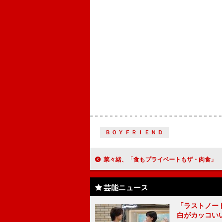
ＢＯＹＦＲＩＥＮＤ
菜々緒、「食もプライベートもザ・肉食」 「お互いに信頼し合ってこそいい恋
芸能ニュース
「ラストノー
白がカッコい