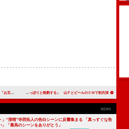
愛ができる」
井上真央「家でしっぽりと晩酌する」 山ＰとビールのＣＭで初共演
NEWS
ト」“澄晴”寺西拓人の告白シーンに反響集まる 「真っすぐな告
い」「最高のシーンをありがとう」