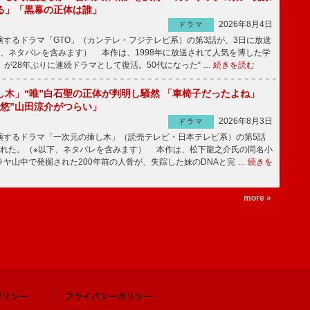
る」「黒幕の正体は誰」
2026年8月4日
ドラマ
するドラマ「GTO」（カンテレ・フジテレビ系）の第3話が、3日に放送
下、ネタバレを含みます） 本作は、1998年に放送されて人気を博した学
」が28年ぶりに連続ドラマとして復活。50代になった“ …
続きを読む
し木」“唯”白石聖の正体が判明し騒然 「車椅子だったよね」
“悠”山田涼介がつらい」
2026年8月3日
ドラマ
するドラマ「一次元の挿し木」（読売テレビ・日本テレビ系）の第5話
された。（※以下、ネタバレを含みます） 本作は、松下龍之介氏の同名小
ヤ山中で発掘された200年前の人骨が、失踪した妹のDNAと完 …
続きを
more »