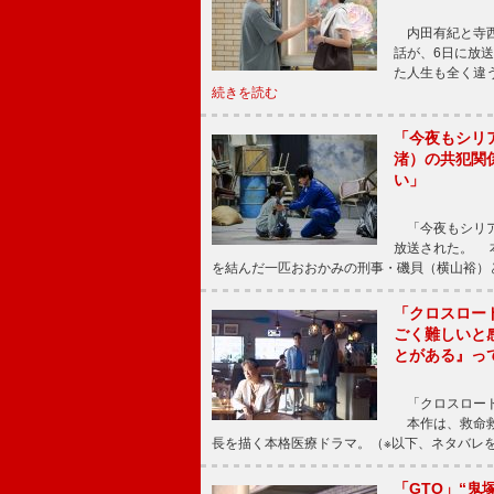
内田有紀と寺西
話が、6日に放
た人生も全く違
続きを読む
「今夜もシリ
渚）の共犯関
い」
「今夜もシリア
放送された。 
を結んだ一匹おおかみの刑事・磯貝（横山裕）
「クロスロー
ごく難しいと
とがある』っ
「クロスロード
本作は、救命救
長を描く本格医療ドラマ。（※以下、ネタバレ
「GTO」“