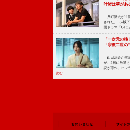
叶渚は華があ
反町隆史が主演
された。（※以
園ドラマ「GTO
「一次元の挿
「宗教二世の
山田涼介が主演
が、2日に放送
説が原作。ヒマラ
読む