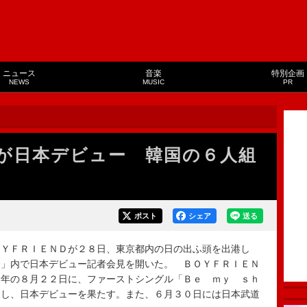
ニュース
音楽
特別企画
NEWS
MUSIC
PR
が日本デビュー 韓国の６人組
ポスト
シェア
送る
ＹＦＲＩＥＮＤが２８日、東京都内の日の出ふ頭を出港し
カ」内で日本デビュー記者会見を開いた。 ＢＯＹＦＲＩＥＮ
１年の８月２２日に、ファーストシングル「Ｂｅ ｍｙ ｓｈ
売し、日本デビューを果たす。また、６月３０日には日本武道