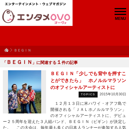
MENU
ＢＥＧＩＮ
ＢＥＧＩＮ
１
「
」に関連する
件の記事
ＢＥＧＩＮ「少しでも背中を押すこ
とができたら」 ホノルルマラソン
のオフィシャルアーティストに
2015年10月30日
TOPICS
１２月１３日に米ハワイ・オアフ島で
開催される「ＪＡＬホノルルマラソン」
のオフィシャルアーティストに、デビュ
ー２５周年を迎えた３人組バンド、ＢＥＧＩＮ（ビギン）が決定し
た。 この大会は、毎年最も多くの日本人ランナーが参加する人気