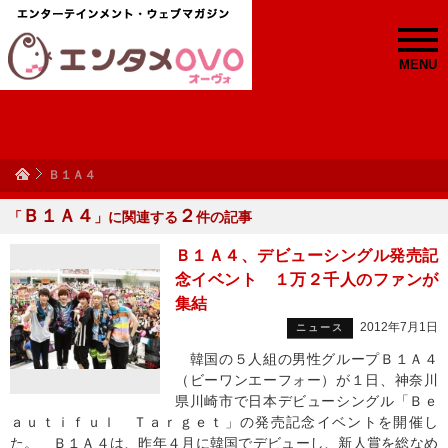
MENU
Ｂ１Ａ４
Ｂ１Ａ４
２
「
」に関連する
件の記事
Ｂ１Ａ４、デビューシングル発売記
念イベント １万２千人のファンが
集結
2012年7月1日
ニュース
韓国の５人組の男性グループＢ１Ａ４
（ビーワンエーフォー）が１日、神奈川
県川崎市で日本デビューシングル「Ｂｅ
ａｕｔｉｆｕｌ Ｔａｒｇｅｔ」の発売記念イベントを開催し
た。 Ｂ１Ａ４は、昨年４月に韓国でデビューし、新人賞を総なめ