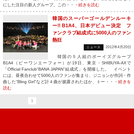
にした注目の新人グループ。この・・・
続きを読む
韓国のスーパーゴールデンルーキ
ー!! B1A4、日本デビュー決定 フ
ァンクラブ結成式に5000人のファン
熱狂
2012年4月20日
ニュース
韓国の５人組のボーイズグループ
B1A4（ビーワンエーフォー）が19日、東京・SHIBUYA-AXで
「Official Fanclub“BANA JAPAN”結成式」を開催した。 イベント
には、昼夜合わせて5000人のファンが集まり、ジニョンが作詞・作
曲した“Bling Girl”など計４曲が披露されたほか、トー・・・
続きを
読む
1