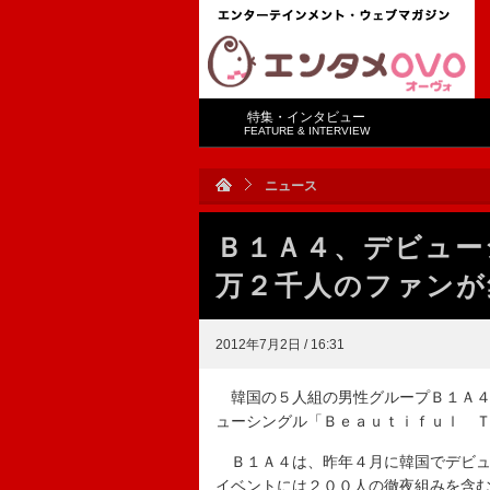
特集・インタビュー
FEATURE & INTERVIEW
ニュース
Ｂ１Ａ４、デビュー
万２千人のファンが
2012年7月2日 / 16:31
韓国の５人組の男性グループＢ１Ａ４
ューシングル「Ｂｅａｕｔｉｆｕｌ 
Ｂ１Ａ４は、昨年４月に韓国でデビュ
イベントには２００人の徹夜組みを含