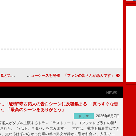
新曲」と山田
ＢＯＹＦＲＩＥＮＤがデビュー前ショーケースを開催 「ファンの皆さんが恋人です」
NEWS
ト」“澄晴”寺西拓人の告白シーンに反響集まる 「真っすぐな告
い」「最高のシーンをありがとう」
2026年8月7日
ドラマ
拓人がダブル主演するドラマ「ラストノート」（フジテレビ系）の第5
送された。（※以下、ネタバレを含みます） 本作は、環境も積み重ねてき
う、交わるはずのなかった歳の差の男女が静かに引かれ合い、人生で …