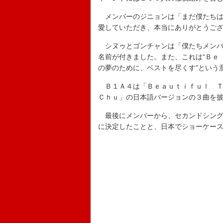
メンバーのジニョンは「まだ僕たちは
愛していただき、本当にありがとうご
シヌゥとゴンチャンは「僕たちメンバ
名前が付きました。また、これは“Ｂｅ
の夢のために、ベストを尽くす”という
Ｂ１Ａ４は「Ｂｅａｕｔｉｆｕｌ Ｔ
Ｃｈｕ」の日本語バージョンの３曲を
最後にメンバーから、セカンドシング
に決定したことと、日本でショーケー