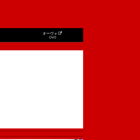
オーヴォ
OVO