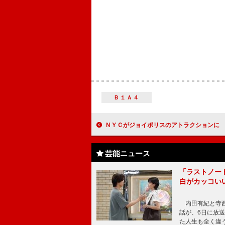
Ｂ１Ａ４
ＮＹＣがジョイポリスのアトラクションに 見どころは「ここでしか聞けない
芸能ニュース
「ラストノー
白がカッコい
内田有紀と寺西
話が、6日に放
た人生も全く違