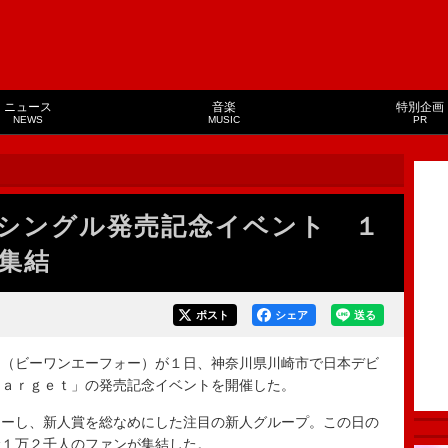
ニュース
音楽
特別企画
NEWS
MUSIC
PR
シングル発売記念イベント １
集結
ポスト
シェア
送る
（ビーワンエーフォー）が１日、神奈川県川崎市で日本デビ
Ｔａｒｇｅｔ」の発売記念イベントを開催した。
ーし、新人賞を総なめにした注目の新人グループ。この日の
む１万２千人のファンが集結した。