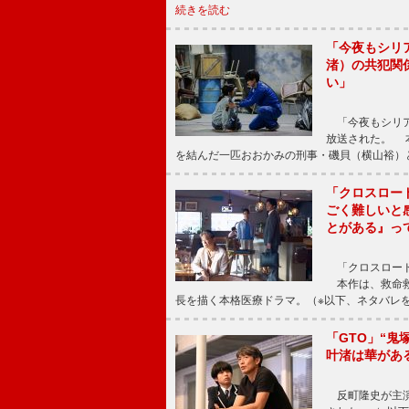
続きを読む
「今夜もシリ
渚）の共犯関
い」
「今夜もシリア
放送された。 
を結んだ一匹おおかみの刑事・磯貝（横山裕）
「クロスロー
ごく難しいと
とがある』っ
「クロスロード
本作は、救命救
長を描く本格医療ドラマ。（※以下、ネタバレ
「GTO」“
叶渚は華があ
反町隆史が主演