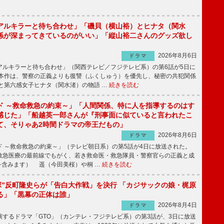
アルキラーと待ち合わせ」「磯貝（横山裕）とヒナタ（関水
係が深まってきているのがいい」「縦山裕二さんのグッズ欲し
2026年8月6日
ドラマ
ルキラーと待ち合わせ」（関西テレビ／フジテレビ系）の第6話が5日に
本作は、警察の正義よりも復讐（ふくしゅう）を優先し、秘密の共犯関係
と第六感女子ヒナタ（関水渚）の物語 …
続きを読む
ド ～救命救急の約束～」「人間関係、特に人を指導するのはす
感じた」「船越英一郎さんが『刑事面に似ていると言われたこ
て、そりゃあ2時間ドラマの帝王だもの」
2026年8月6日
ドラマ
 ～救命救急の約束～」（テレビ朝日系）の第5話が4日に放送された。
急医療の最前線でもがく、若き救命医・救急隊員・警察官らの正義と成
を含みます） 遥（今田美桜）や桐 …
続きを読む
鬼塚”反町隆史らが「告白大作戦」を決行 「カジサックの娘・梶原
る」「黒幕の正体は誰」
2026年8月4日
ドラマ
するドラマ「GTO」（カンテレ・フジテレビ系）の第3話が、3日に放送