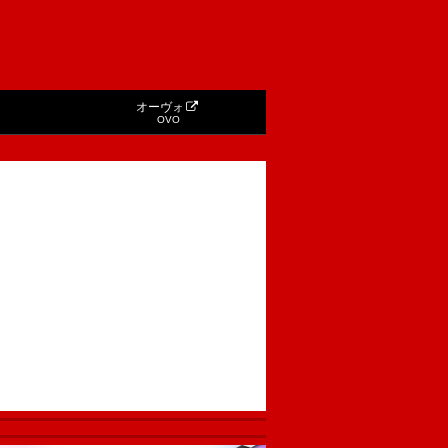
オーヴォ
OVO