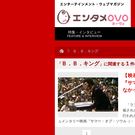
特集・インタビュー
FEATURE & INTERVIEW
Ｂ．Ｂ．キング
Ｂ．Ｂ．キング
１
「
」に関連する
件
【映
『サ
なか
「ラブ
催され
行われ
ュメンタリー映画『サマー・オブ・ソウル（・
1