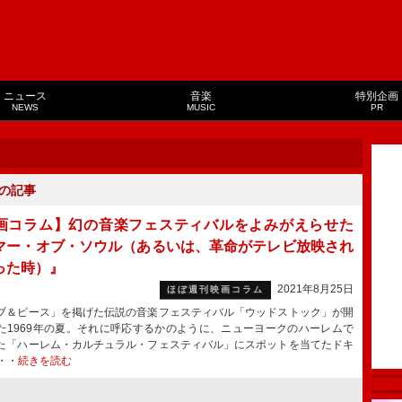
ニュース
音楽
特別企画
NEWS
MUSIC
PR
の記事
画コラム】幻の音楽フェスティバルをよみがえらせた
マー・オブ・ソウル（あるいは、革命がテレビ放映され
った時）』
2021年8月25日
ほぼ週刊映画コラム
＆ピース」を掲げた伝説の音楽フェスティバル「ウッドストック」が開
た1969年の夏。それに呼応するかのように、ニューヨークのハーレムで
た「ハーレム・カルチュラル・フェスティバル」にスポットを当てたドキ
・・
続きを読む