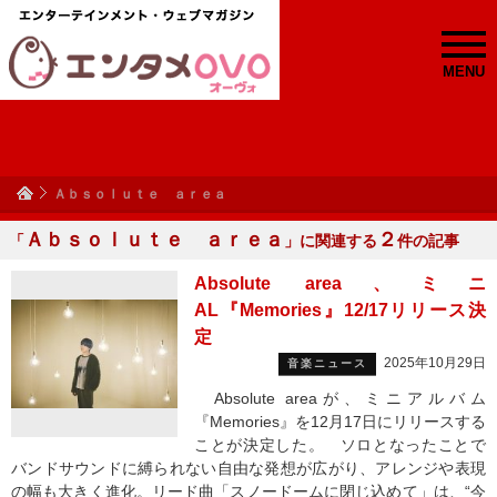
MENU
Ａｂｓｏｌｕｔｅ ａｒｅａ
Ａｂｓｏｌｕｔｅ ａｒｅａ
２
「
」に関連する
件の記事
Absolute area、ミニ
AL『Memories』12/17リリース決
定
2025年10月29日
音楽ニュース
Absolute areaが、ミニアルバム
『Memories』を12月17日にリリースする
ことが決定した。 ソロとなったことで
バンドサウンドに縛られない自由な発想が広がり、アレンジや表現
の幅も大きく進化。リード曲「スノードームに閉じ込めて」は、“今