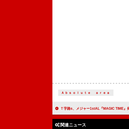
Ａｂｓｏｌｕｔｅ ａｒｅａ
Ｔ字路s、メジャー1stAL『MAGIC TIME』発売記念イベント11
関連ニュース