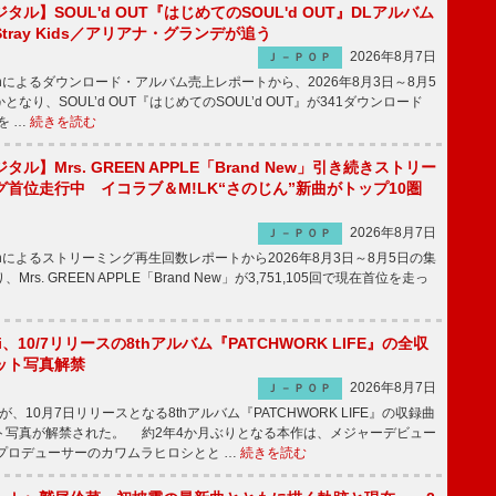
ル】SOUL'd OUT『はじめてのSOUL'd OUT』DLアルバム
tray Kids／アリアナ・グランデが追う
2026年8月7日
Ｊ－ＰＯＰ
apanによるダウンロード・アルバム売上レポートから、2026年8月3日～8月5
なり、SOUL’d OUT『はじめてのSOUL’d OUT』が341ダウンロード
を …
続きを読む
ル】Mrs. GREEN APPLE「Brand New」引き続きストリー
首位走行中 イコラブ＆M!LK“さのじん”新曲がトップ10圏
2026年8月7日
Ｊ－ＰＯＰ
apanによるストリーミング再生回数レポートから2026年8月3日～8月5日の集
rs. GREEN APPLE「Brand New」が3,751,105回で現在首位を走っ
Emi、10/7リリースの8thアルバム『PATCHWORK LIFE』の全収
ット写真解禁
2026年8月7日
Ｊ－ＰＯＰ
miが、10月7日リリースとなる8thアルバム『PATCHWORK LIFE』の収録曲
ト写真が解禁された。 約2年4か月ぶりとなる本作は、メジャーデビュー
にプロデューサーのカワムラヒロシとと …
続きを読む