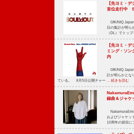
【先ヨミ・デジタ
首位走行中 S
GfK/NIQ J
日の集計が明らかと
（DL）でトップ
【先ヨミ・デジタ
ミング・ソング
内
GfK/NIQ J
計が明らかとなり、M
ている。 8月5日公開チャー …
続きを読む
Nakamura
録曲＆ジャケ
NakamuraE
およびジャケッ
10周年の節目