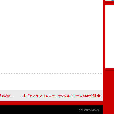
/12開催決定
GLIM SPANKY、奥山葵主演ドラマ『スクープのたまご』主題歌となる新曲「カメラ アイロニー」デジタルリリース＆MV公開
RELATED NEWS