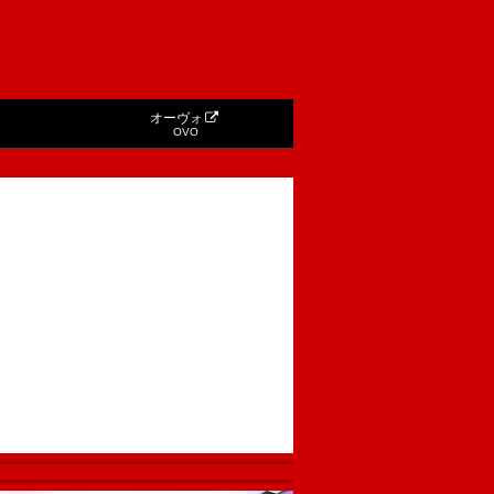
オーヴォ
OVO