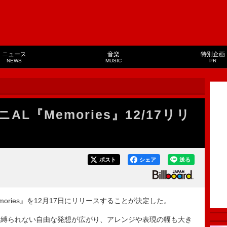
ニュース
音楽
特別企画
NEWS
MUSIC
PR
ミニAL『Memories』12/17リリ
ポスト
シェア
送る
Memories』を12月17日にリリースすることが決定した。
縛られない自由な発想が広がり、アレンジや表現の幅も大き