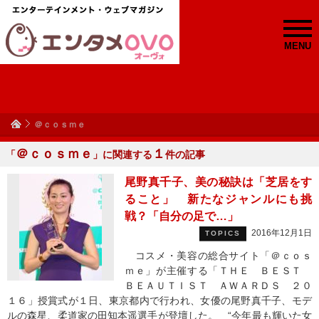
MENU
＠ｃｏｓｍｅ
＠ｃｏｓｍｅ
１
「
」に関連する
件の記事
尾野真千子、美の秘訣は「芝居をす
ること」 新たなジャンルにも挑
戦？「自分の足で…」
2016年12月1日
TOPICS
コスメ・美容の総合サイト「＠ｃｏｓ
ｍｅ」が主催する「ＴＨＥ ＢＥＳＴ
ＢＥＡＵＴＩＳＴ ＡＷＡＲＤＳ ２０
１６」授賞式が１日、東京都内で行われ、女優の尾野真千子、モデ
ルの森星、柔道家の田知本遥選手が登壇した。 “今年最も輝いた女