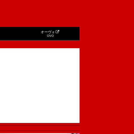
オーヴォ
OVO