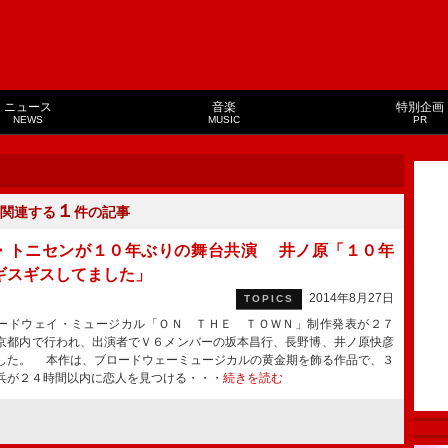
ニュース
音楽
特別企画
NEWS
MUSIC
PR
１
関連する
件の記事
・トニセンが１０年ぶりの舞台共演 井ノ原「１０年
ギスギスしてました」
2014年8月27日
TOPICS
ドウェイ・ミュージカル「ＯＮ ＴＨＥ ＴＯＷＮ」制作発表が２７
京都内で行われ、出演者でＶ６メンバーの坂本昌行、長野博、井ノ原快彦
した。 本作は、ブロードウェーミュージカルの黄金期を飾る作品で、３
兵が２４時間以内に恋人を見つける・・・
続きを読む