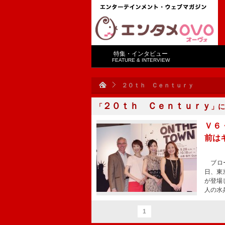
特集・インタビュー
FEATURE & INTERVIEW
２０ｔｈ Ｃｅｎｔｕｒｙ
２０ｔｈ Ｃｅｎｔｕｒｙ
「
」に
Ｖ６
前は
ブロー
日、東
が登場
人の水
1