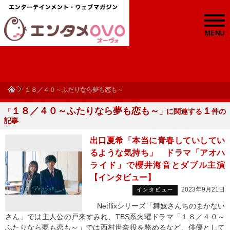
MENU
１８／４０～ふたりなら夢も恋も～
１８／４０～ふたりなら夢も恋も～
１
「
」に関連する
件の
記事
出口夏希「本当に青春していしてい
るような気持ち」 ドラマ「アオハ
ライド」で櫻井海音とダブル主演
【インタビュー】
2023年9月21日
インタビュー
Netflixシリーズ「舞妓さんちのまかない
さん」では主人公の戸来すみれ、TBS系火曜ドラマ「１８／４０～
ふたりなら夢も恋も～」では西村世奈役を務めるなど、俳優として