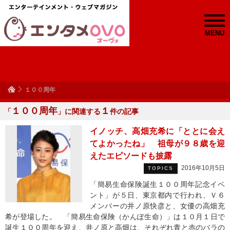
MENU
１００周年
１００周年
１
「
」に関連する
件の記事
イノッチ、高畑充希に「ととに会え
てよかったね」 祖母が９８歳を迎
えたエピソードも披露
2016年10月5日
TOPICS
「簡易生命保険誕生１００周年記念イベ
ント」が５日、東京都内で行われ、Ｖ６
メンバーの井ノ原快彦と、女優の高畑充
希が登場した。 「簡易生命保険（かんぽ生命）」は１０月１日で
誕生１００周年を迎え、井ノ原と高畑は、それぞれ青と赤のバラの