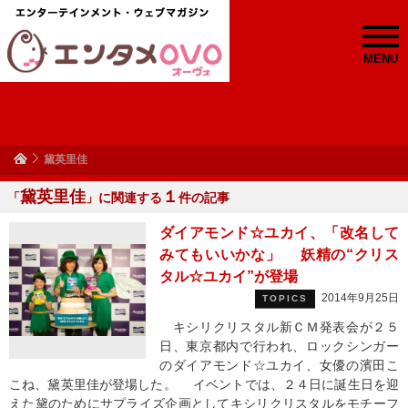
MENU
黛英里佳
黛英里佳
１
「
」に関連する
件の記事
ダイアモンド☆ユカイ、「改名して
みてもいいかな」 妖精の“クリス
タル☆ユカイ”が登場
2014年9月25日
TOPICS
キシリクリスタル新ＣＭ発表会が２５
日、東京都内で行われ、ロックシンガー
のダイアモンド☆ユカイ、女優の濱田こ
こね、黛英里佳が登場した。 イベントでは、２４日に誕生日を迎
えた黛のためにサプライズ企画としてキシリクリスタルをモチーフ