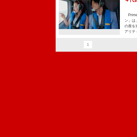
Pri
ン」は
の座を
アリテ
1