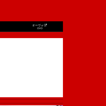
オーヴォ
OVO