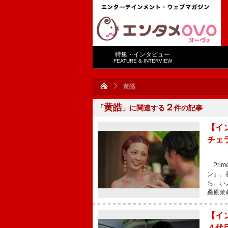
特集・インタビュー
FEATURE & INTERVIEW
黄皓
黄皓
２
「
」に関連する
件の記事
【イ
チェ
Pri
ン」。
ち。い
桑原茉
【イ
４代