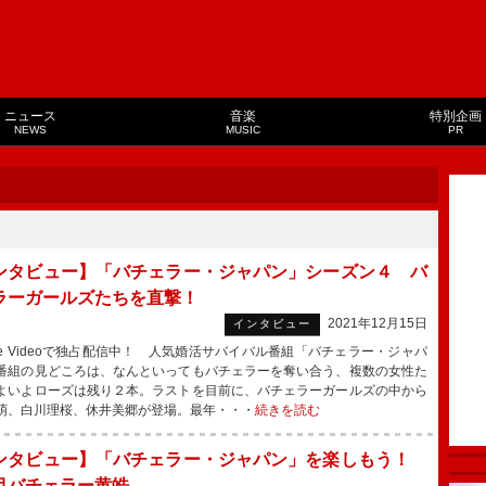
ニュース
音楽
特別企画
NEWS
MUSIC
PR
ンタビュー】「バチェラー・ジャパン」シーズン４ バ
ラーガールズたちを直撃！
2021年12月15日
インタビュー
me Videoで独占配信中！ 人気婚活サバイバル番組「バチェラー・ジャパ
番組の見どころは、なんといってもバチェラーを奪い合う、複数の女性た
よいよローズは残り２本。ラストを目前に、バチェラーガールズの中から
萌、白川理桜、休井美郷が登場。最年・・・
続きを読む
ンタビュー】「バチェラー・ジャパン」を楽しもう！
目バチェラー黄皓