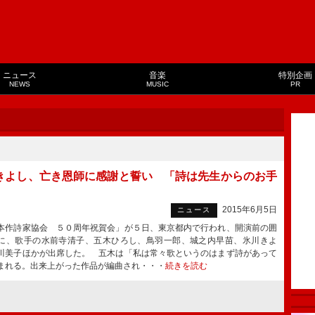
ニュース
音楽
特別企画
NEWS
MUSIC
PR
きよし、亡き恩師に感謝と誓い 「詩は先生からのお手
2015年6月5日
ニュース
作詩家協会 ５０周年祝賀会」が５日、東京都内で行われ、開演前の囲
に、歌手の水前寺清子、五木ひろし、鳥羽一郎、城之内早苗、氷川きよ
川美子ほかが出席した。 五木は「私は常々歌というのはまず詩があって
まれる。出来上がった作品が編曲され・・・
続きを読む