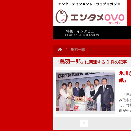
特集・インタビュー
FEATURE & INTERVIEW
鳥羽一郎
鳥羽一郎
１
「
」に関連する
件の記事
氷川
紙」
「日本
み取材
し、竹
曲が生
1