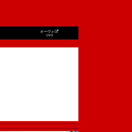
オーヴォ
OVO