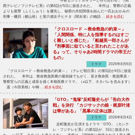
「今夜もシリアルキラーと待ち合わせ」（関
西テレビ／フジテレビ系）の第6話が5日に放送された。 本作は、警察の正義
よりも復讐（ふくしゅう）を優先し、秘密の共犯関係を結んだ一匹おおかみの
刑事・磯貝（横山裕）と第六感女子ヒナタ（関水渚）の物語 …
続きを読む
「クロスロード ～救命救急の約束～」
「人間関係、特に人を指導するのはすご
く難しいと感じた」「船越英一郎さんが
『刑事面に似ていると言われたことがあ
る』って、そりゃあ2時間ドラマの帝王だ
もの」
2026年8月6日
ドラマ
「クロスロード ～救命救急の約束～」（テレビ朝日系）の第5話が4日に放送
された。 本作は、救命救急医療の最前線でもがく、若き救命医・救急隊員・
警察官らの正義と成長を描く本格医療ドラマ。（※以下、ネタバレを含みます）
遥（今田美桜）や桐 …
続きを読む
「GTO」“鬼塚”反町隆史らが「告白大作
戦」を決行 「カジサックの娘・梶原叶渚
は華がある」「黒幕の正体は誰」
2026年8月4日
ドラマ
反町隆史が主演するドラマ「GTO」（カンテ
レ・フジテレビ系）の第3話が、3日に放送され