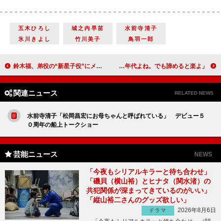
五木ひろし
城之内早苗
水前寺清子
氷川きよし
竹川美子
鳥羽一郎
鈴木福、弟役の“新星子役”にメロメロ 「すごくかわいい」とすっかり兄の顔に
マツコ、破局報道の熊切あさ美に助言 「一番きつい年代よね。でも諦めると楽よ」
関連ニュース
RELATED NEWS
水前寺清子「松岡昌宏にお母ちゃんと呼ばれている」 デビュー５
０周年の船上トークショー
芸能ニュース
NEWS
「今夜もシリアルキラーと待ち合わせ」
「磯貝（横山裕）とヒナタ（関水渚）の
共犯関係が深まってきているのがいい」
「縦山裕二さんのグッズ欲しい」
2026年8月6日
ドラマ