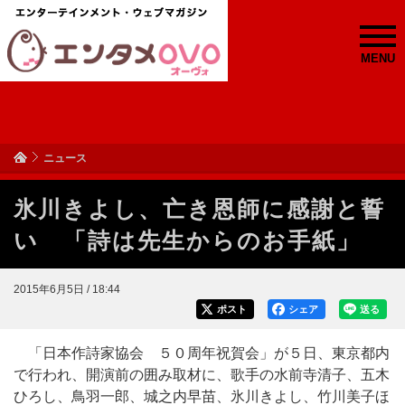
MENU
ニュース
氷川きよし、亡き恩師に感謝と誓
い 「詩は先生からのお手紙」
2015年6月5日 / 18:44
ポスト
シェア
送る
「日本作詩家協会 ５０周年祝賀会」が５日、東京都内
で行われ、開演前の囲み取材に、歌手の水前寺清子、五木
ひろし、鳥羽一郎、城之内早苗、氷川きよし、竹川美子ほ