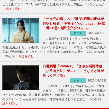
た。（※以下、ネタバレを含みます） 本作は、1998年に放送されて人気を博
した学園ドラマ「GTO」が28年ぶりに連続ドラマとして復活。50代になった“
…
続きを読む
「一次元の挿し木」“唯”白石聖の正体が
判明し騒然 「車椅子だったよね」「宗教
二世の“悠”山田涼介がつらい」
2026年8月3日
ドラマ
山田涼介が主演するドラマ「一次元の挿し
木」（読売テレビ・日本テレビ系）の第5話が、
2日に放送された。（※以下、ネタバレを含みます） 本作は、松下龍之介氏の
同名小説が原作。ヒマラヤ山中で発掘された200年前の人骨が、失踪した妹の
DNAと完 …
続きを読む
日曜劇場「VIVANT」「まさか長野専務
（小日向文世）が…」「こうなると皆が
怪しく見える」
2026年8月3日
ドラマ
「VIVANT」（TBS系）の第12話が2日に放送
された。 本作は、2023年夏、日本中を熱狂さ
せたドラマの続編。乃木憂助（堺雅人）の冒険には、まだ続きがあった。前作
のラストシーンから直結する物語。“世界を巻き込む大きな渦”が、ついに別 …
続きを読む