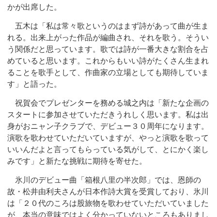
かが出席した。
五木は「私は常々歌というのはまず詩があって曲が生ま
れる。出来上がった作品が編曲され、それを歌う。そうい
う関係だと思っています。歌では詩が一番大きな割合を占
めていると思います。これからもいい詩がたくさん生まれ
ることを歌手として、作曲家の立場としても期待していま
す」と語った。
祝賀会でプレゼンターを務める城之内は「新たな企画の
スタートに参加させていただきうれしく思います。私は出
身がおニャン子クラブで、デビュー３０周年になります。
演歌を歌わせていただいていますが、やっと演歌を歌って
いいんだよと言ってもらっている気がして、とにかく楽し
みです」と新たな挑戦に期待を寄せた。
氷川のデビュー曲「箱根八里の半次郎」では、恩師の
故・松井由利夫さんが日本作詩大賞を受賞しており、氷川
は「２０代のころは股旅物を歌わせていただいていました
が、本当の意味ではよく分かっていないところもありまし