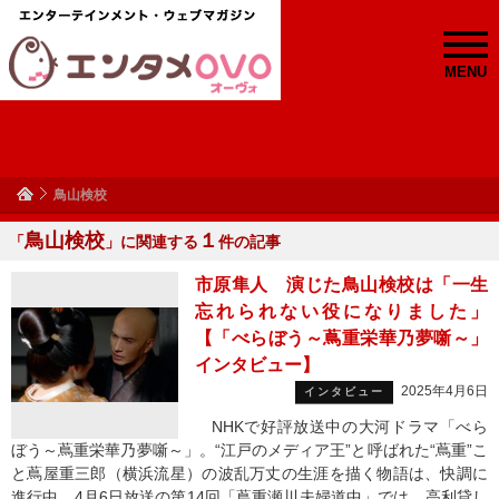
MENU
鳥山検校
鳥山検校
１
「
」に関連する
件の記事
市原隼人 演じた鳥山検校は「一生
忘れられない役になりました」
【「べらぼう～蔦重栄華乃夢噺～」
インタビュー】
2025年4月6日
インタビュー
NHKで好評放送中の大河ドラマ「べら
ぼう～蔦重栄華乃夢噺～」。“江戸のメディア王”と呼ばれた“蔦重”こ
と蔦屋重三郎（横浜流星）の波乱万丈の生涯を描く物語は、快調に
進行中。4月6日放送の第14回「蔦重瀬川夫婦道中」では、高利貸し