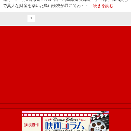
で莫大な財産を築いた鳥山検校が罪に問わ・・・
続きを読む
1