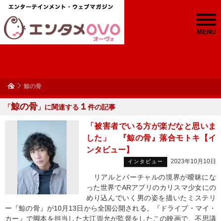
MENU
鯨の骨
鯨の骨
１
「
」に関連する
件の記事
「被害者でいる方が楽だなと思いま
した」 『鯨の骨』落合モトキ【イ
ンタビュー】
2023年10月10日
インタビュー
リアルとバーチャルの境界が曖昧にな
った世界でARアプリのカリスマ少女にの
めり込んでいく男の姿を描いたミステリ
ー『鯨の骨』が10月13日から全国公開される。『ドライブ・マイ・
カー』で脚本を担当した大江崇允が監督をしたこの映画で、不思議