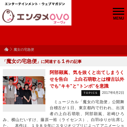
MENU
魔女の宅急便
魔女の宅急便
１
「
」に関連する
件の記事
阿部顕嵐、気を抜くと出てしまうく
せを告白 上白石萌歌とは稽古以外
でも“キキ”と“トンボ”を意識
2017年6月2日
TOPICS
ミュージカル「魔女の宅急便」公開舞
台稽古が１日、東京都内で行われ、出演
者の上白石萌歌、阿部顕嵐、岩崎ひろ
み、横山だいすけ、藤原一裕（ライセンス）、白羽ゆりが出席し
た。 本作は、１９８９年にスタジオジブリによってアニメーショ