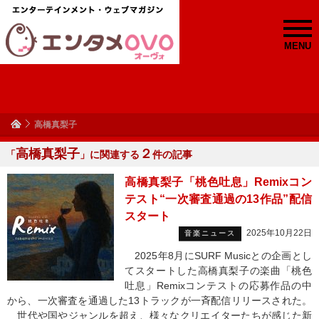
MENU
高橋真梨子
高橋真梨子
２
「
」に関連する
件の記事
高橋真梨子「桃色吐息」Remixコン
テスト“一次審査通過の13作品”配信
スタート
2025年10月22日
音楽ニュース
2025年8月にSURF Musicとの企画とし
てスタートした高橋真梨子の楽曲「桃色
吐息」Remixコンテストの応募作品の中
から、一次審査を通過した13トラックが一斉配信リリースされた。
世代や国やジャンルを超え、様々なクリエイターたちが感じた新