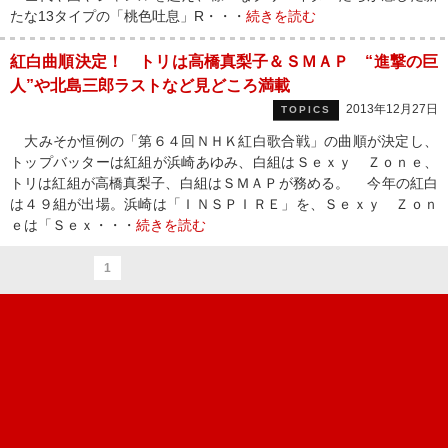
たな13タイプの「桃色吐息」R・・・
続きを読む
紅白曲順決定！ トリは高橋真梨子＆ＳＭＡＰ “進撃の巨
人”や北島三郎ラストなど見どころ満載
2013年12月27日
TOPICS
大みそか恒例の「第６４回ＮＨＫ紅白歌合戦」の曲順が決定し、
トップバッターは紅組が浜崎あゆみ、白組はＳｅｘｙ Ｚｏｎｅ、
トリは紅組が高橋真梨子、白組はＳＭＡＰが務める。 今年の紅白
は４９組が出場。浜崎は「ＩＮＳＰＩＲＥ」を、Ｓｅｘｙ Ｚｏｎ
ｅは「Ｓｅｘ・・・
続きを読む
1