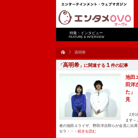
特集・インタビュー
FEATURE & INTERVIEW
高明希
高明希
１
「
」に関連する
件の記事
池田
田洋
た」
見
2月1
ます～
者の池田エライザ、野田洋次郎らが会見に出席
セラ・・・
続きを読む