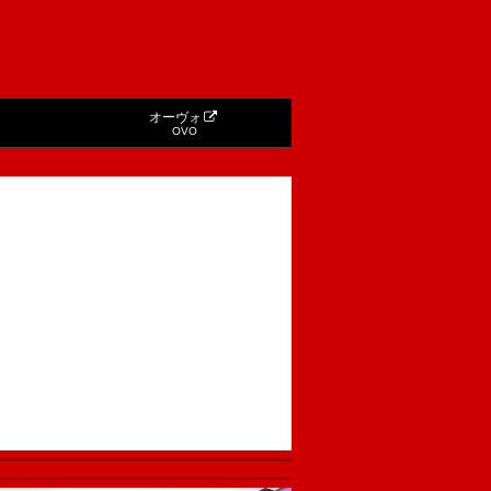
オーヴォ
OVO