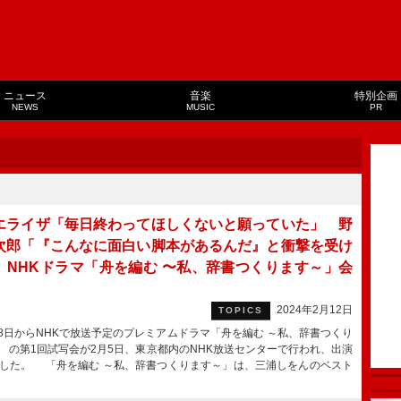
ニュース
音楽
特別企画
NEWS
MUSIC
PR
エライザ「毎日終わってほしくないと願っていた」 野
次郎「『こんなに面白い脚本があるんだ』と衝撃を受け
 NHKドラマ「舟を編む 〜私、辞書つくります～」会
2024年2月12日
TOPICS
8日からNHKで放送予定のプレミアムドラマ「舟を編む ～私、辞書つくり
」 の第1回試写会が2月5日、東京都内のNHK放送センターで行われ、出演
した。 「舟を編む ～私、辞書つくります～」は、三浦しをんのベスト