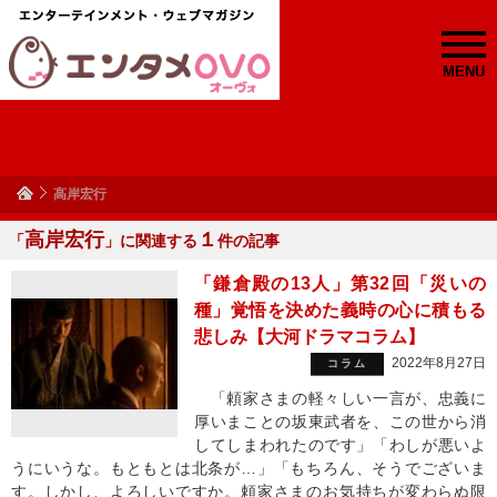
MENU
高岸宏行
高岸宏行
１
「
」に関連する
件の記事
「鎌倉殿の13人」第32回「災いの
種」覚悟を決めた義時の心に積もる
悲しみ【大河ドラマコラム】
2022年8月27日
コラム
「頼家さまの軽々しい一言が、忠義に
厚いまことの坂東武者を、この世から消
してしまわれたのです」「わしが悪いよ
うにいうな。もともとは北条が…」「もちろん、そうでございま
す。しかし、よろしいですか。頼家さまのお気持ちが変わらぬ限