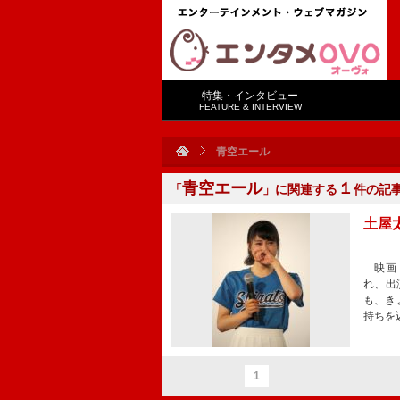
特集・インタビュー
FEATURE & INTERVIEW
青空エール
青空エール
１
「
」に関連する
件の記
土屋
映画『
れ、出
も、き
持ちを
1