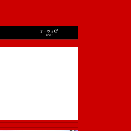
オーヴォ
OVO