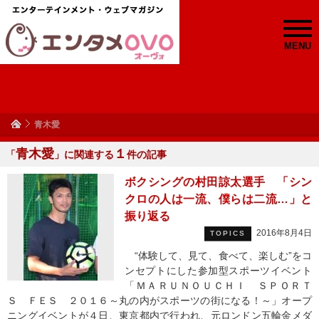
MENU
青木愛
青木愛
１
「
」に関連する
件の記事
ボクシングの村田諒太選手 「シン
クロの人は一流、僕らは二流…」と
振り返る
2016年8月4日
TOPICS
“体験して、見て、食べて、楽しむ”をコ
ンセプトにした参加型スポーツイベント
「ＭＡＲＵＮＯＵＣＨＩ ＳＰＯＲＴ
Ｓ ＦＥＳ ２０１６～丸の内がスポーツの街になる！～」オープ
ニングイベントが４日、東京都内で行われ、元ロンドン五輪金メダ