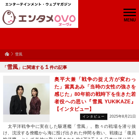
MENU
雪風
雪風
１
「
」に関連する
件の記事
奥平大兼「戦争の捉え方が変わっ
た」當真あみ「当時の女性の強さを
感じた」80年前の戦時下を生きた若
者役への思い『雪風 YUKIKAZE』
【インタビュー】
2025年8月21日
インタビュー
太平洋戦争中に実在した駆逐艦「雪風」。数々の戦場を潜り抜
け、沈没する僚艦から海に投げ出された仲間を救い、戦後は「復員