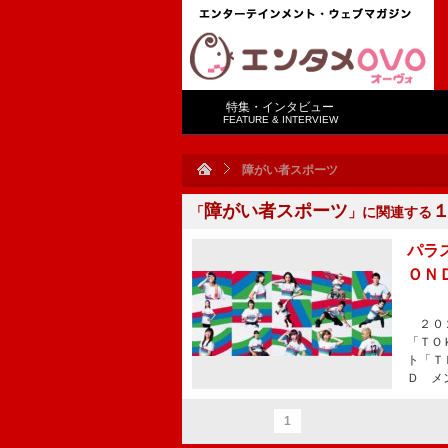
特集・インタビュー
FEATURE & INTERVIEW
障がい者スポーツ
障がい者スポーツ
「
」に関連する
パラ
ＯＮ
２０２
「ＴＯ
ト「Ｔ
Ｄ メ
1