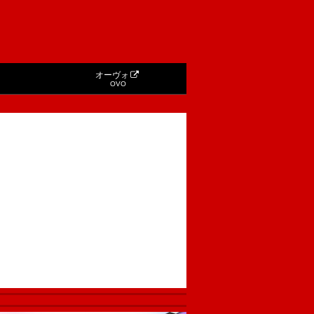
オーヴォ
OVO