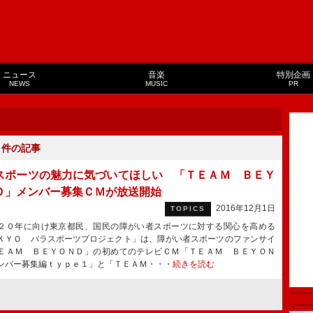
ニュース
音楽
特別企画
NEWS
MUSIC
PR
１
件の記事
スポーツの魅力に気づいてほしい 「ＴＥＡＭ ＢＥＹ
Ｄ」メンバー募集ＣＭが放送開始
2016年12月1日
TOPICS
０年に向け東京都民、国民の障がい者スポーツに対する関心を高める
ＫＹＯ パラスポーツプロジェクト」は、障がい者スポーツのファンサイ
ＥＡＭ ＢＥＹＯＮＤ」の初めてのテレビＣＭ「ＴＥＡＭ ＢＥＹＯＮ
ンバー募集編ｔｙｐｅ１」と「ＴＥＡＭ・・・
続きを読む