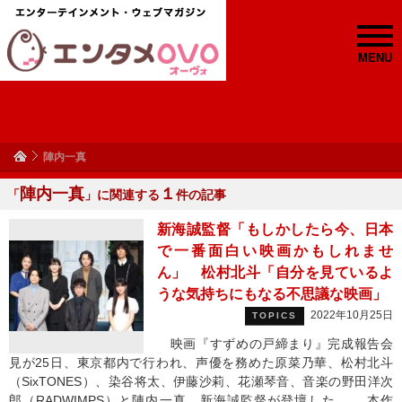
MENU
陣内一真
陣内一真
１
「
」に関連する
件の記事
新海誠監督「もしかしたら今、日本
で一番面白い映画かもしれませ
ん」 松村北斗「自分を見ているよ
うな気持ちにもなる不思議な映画」
2022年10月25日
TOPICS
映画『すずめの戸締まり』完成報告会
見が25日、東京都内で行われ、声優を務めた原菜乃華、松村北斗
（SixTONES）、染谷将太、伊藤沙莉、花瀬琴音、音楽の野田洋次
郎（RADWIMPS）と陣内一真、新海誠監督が登壇した。 本作