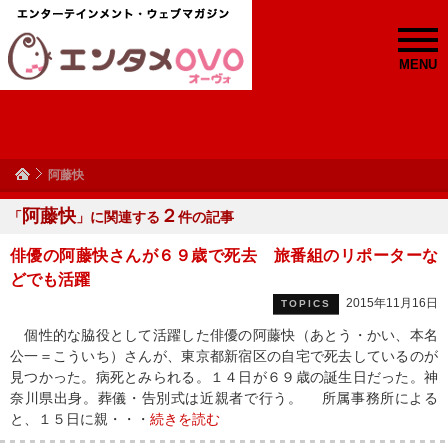
MENU
阿藤快
阿藤快
２
「
」に関連する
件の記事
俳優の阿藤快さんが６９歳で死去 旅番組のリポーターな
どでも活躍
2015年11月16日
TOPICS
個性的な脇役として活躍した俳優の阿藤快（あとう・かい、本名
公一＝こういち）さんが、東京都新宿区の自宅で死去しているのが
見つかった。病死とみられる。１４日が６９歳の誕生日だった。神
奈川県出身。葬儀・告別式は近親者で行う。 所属事務所による
と、１５日に親・・・
続きを読む