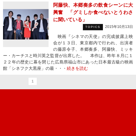
阿藤快、本郷奏多の飲食シーンに大
興奮 「グミしか食べないとうわさ
に聞いている」
2015年10月13日
TOPICS
映画『シネマの天使』の完成披露上映
会が１３日、東京都内で行われ、出演者
の藤原令子、本郷奏多、阿藤快、ミッキ
ー・カーチスと時川英之監督が出席した。 本作は、昨年８月に１
２２年の歴史に幕を閉じた広島県福山市にあった日本最古級の映画
館「シネフク大黒座」の最・・・
続きを読む
1