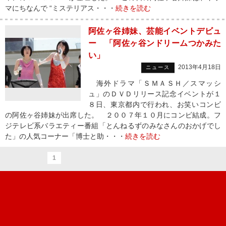
マにちなんで “ミステリアス・・・
続きを読む
阿佐ヶ谷姉妹、芸能イベントデビュ
ー 「阿佐ヶ谷ンドリームつかみた
い」
2013年4月18日
ニュース
海外ドラマ「ＳＭＡＳＨ／スマッシ
ュ」のＤＶＤリリース記念イベントが１
８日、東京都内で行われ、お笑いコンビ
の阿佐ヶ谷姉妹が出席した。 ２００７年１０月にコンビ結成。フ
ジテレビ系バラエティー番組「とんねるずのみなさんのおかげでし
た」の人気コーナー「博士と助・・・
続きを読む
1