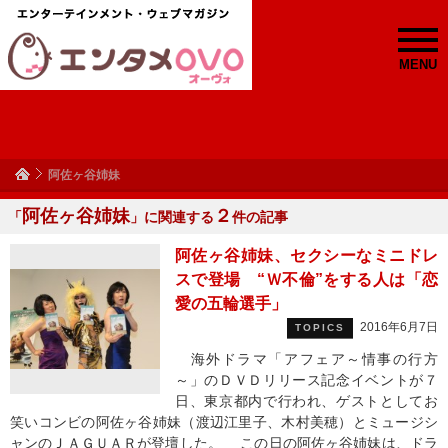
MENU
阿佐ヶ谷姉妹
阿佐ヶ谷姉妹
２
「
」に関連する
件の記事
阿佐ヶ谷姉妹、セクシーなミニドレ
スで登場 “Ｗ不倫”をする人は「恋
愛の五輪選手」
2016年6月7日
TOPICS
海外ドラマ「アフェア～情事の行方
～」のＤＶＤリリース記念イベントが７
日、東京都内で行われ、ゲストとしてお
笑いコンビの阿佐ヶ谷姉妹（渡辺江里子、木村美穂）とミュージシ
ャンのＪＡＧＵＡＲが登壇した。 この日の阿佐ヶ谷姉妹は、ドラ